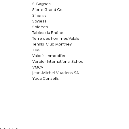
SI Bagnes
Sierre Grand Cru
Sinergy
Sogesa
Soldéco
Tables du Rhône
Terre des hommes Valais
Tennis-Club Monthey
TTM
Valoris Immobilier
Verbier International School
VMCV
Jean-Michel Vuadens SA
Yoca Conseils