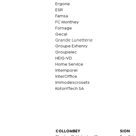
Ergone
ESR
Famsa
FC Monthey
Fornage
Gecal
Grande Lunetterie
Groupe Exhenry
Groupelec
HEIG-VD
Home Service
Intemporel
InterOffice
Immodescrosets
KotorriTech SA
COLLOMBEY
SION