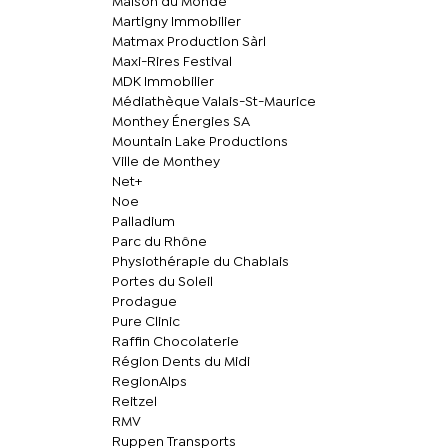
Maison du Monde
Martigny Immobilier
Matmax Production Sàrl
Maxi-Rires Festival
MDK Immobilier
Médiathèque Valais-St-Maurice
Monthey Énergies SA
Mountain Lake Productions
Ville de Monthey
Net+
Noe
Palladium
Parc du Rhône
Physiothérapie du Chablais
Portes du Soleil
Prodague
Pure Clinic
Raffin Chocolaterie
Région Dents du Midi
RegionAlps
Reitzel
RMV
Ruppen Transports