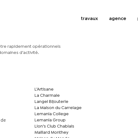
travaux
agence
être rapidement opérationnels
domaines d’activité.
L’Artisane
La Charmaie
Langel Bijouterie
La Maison du Carrelage
Lemania College
 de
Lemania Group
Lion’s Club Chablais
Maillard Monthey