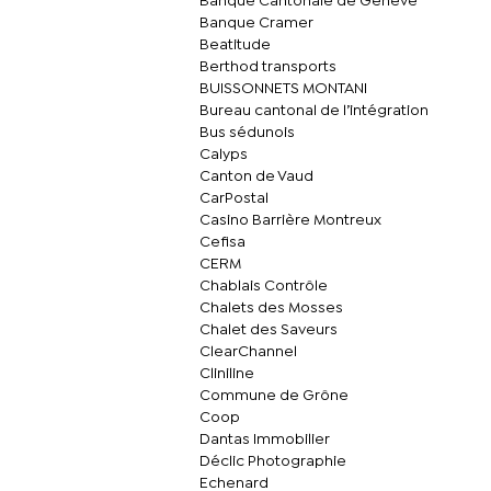
Banque Cantonale de Genève
Banque Cramer
Beatitude
Berthod transports
BUISSONNETS MONTANI
Bureau cantonal de l’intégration
Bus sédunois
Calyps
Canton de Vaud
CarPostal
Casino Barrière Montreux
Cefisa
CERM
Chablais Contrôle
Chalets des Mosses
Chalet des Saveurs
ClearChannel
Cliniline
Commune de Grône
Coop
Dantas Immobilier
Déclic Photographie
Echenard